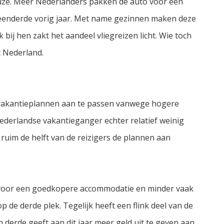
euze. Meer Nederlanders pakken de auto voor een
m eenderde vorig jaar. Met name gezinnen maken deze
bij hen zakt het aandeel vliegreizen licht. Wie toch
it Nederland.
n vakantieplannen aan te passen vanwege hogere
ederlandse vakantieganger echter relatief weinig
 ruim de helft van de reizigers de plannen aan
 voor een goedkopere accommodatie en minder vaak
p de derde plek. Tegelijk heeft een flink deel van de
 derde geeft aan dit jaar meer geld uit te geven aan