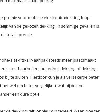
n een maximaal schadebedrag.
. De premie voor mobiele elektronicadekking loopt
kelijk van de gekozen dekking. In sommige gevallen is
 de totale premie.
e “one-size-fits-all”-aanpak steeds meer plaatsmaakt
breuk, kostbaarheden, buitenhuisdekking of dekking
s bij te sluiten. Hierdoor kun je als verzekerde beter
t het wel om beter vergelijken: wat bij de ene
 ander een dure optie.
er de dekking valt, opnieuw ingedeeld. Waar vroeger